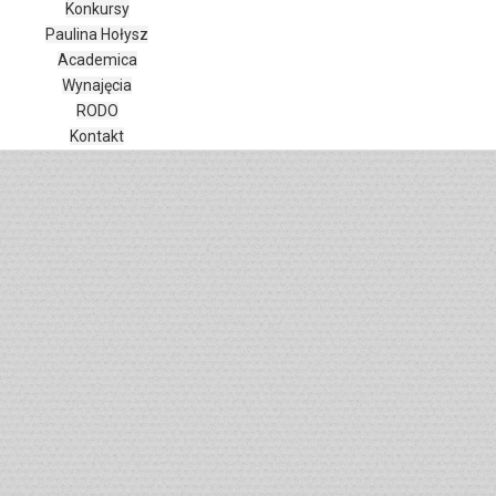
Tryb czytania
Konkursy
Skalowanie treści
100
%
Paulina Hołysz
Czcionka
100
%
Academica
Wysokość linii
100
%
Wynajęcia
RODO
Odstęp liter
100
%
Kontakt