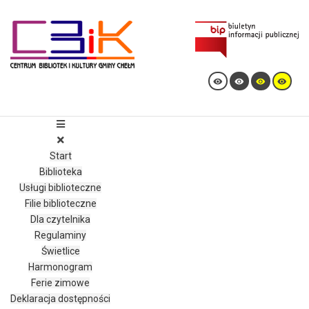
Ułatwienia dostępu
Odwróć kolory
Monochromatyczny
Ciemny kontrast
Start
Jasny kontrast
Biblioteka
Usługi biblioteczne
Niskie nasycenie
Filie biblioteczne
Wysokie nasycenie
Dla czytelnika
Regulaminy
Zaznacz linki
Świetlice
Zaznacz nagłówki
Harmonogram
Ferie zimowe
Czytnik ekranu
Deklaracja dostępności