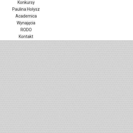
Tryb czytania
Konkursy
Skalowanie treści
100
%
Paulina Hołysz
Czcionka
100
%
Academica
Wysokość linii
100
%
Wynajęcia
RODO
Odstęp liter
100
%
Kontakt