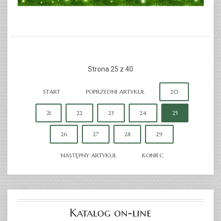
Strona 25 z 40
START
POPRZEDNI ARTYKUŁ
20
21
22
23
24
25
26
27
28
29
NASTĘPNY ARTYKUŁ
KONIEC
Katalog on-line