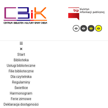
Ułatwienia dostępu
Odwróć kolory
Monochromatyczny
Ciemny kontrast
Start
Jasny kontrast
Biblioteka
Usługi biblioteczne
Niskie nasycenie
Filie biblioteczne
Wysokie nasycenie
Dla czytelnika
Regulaminy
Zaznacz linki
Świetlice
Zaznacz nagłówki
Harmonogram
Ferie zimowe
Czytnik ekranu
Deklaracja dostępności