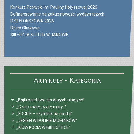
Konkurs Poetycki im. Pauliny Hołyszowej 2026
Dofinansowanie na zakup nowości wydawniczych
DZIEŃ OKSZOWA 2026
Dzień Okszowa
XIII FUZJA KULTUR W JANOWIE
Artykuły - Kategoria
„Bajki baletowe dla dużych i małych”
,,Czary mary, czary mary…”
,,FOCUS – czytelnik na medal”
,,JESIEŃ W DOLINIE MUMINKÓW"
,,KICIA KOCIA W BIBLIOTECE”